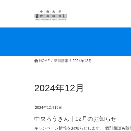
コ
ナ
ン
ビ
テ
ゲ
ン
ー
ツ
シ
へ
ョ
ス
ン
キ
に
ッ
移
HOME
新着情報
2024年12月
プ
動
2024年12月
2024年12月19日
中央ろうきん｜12月のお知らせ
キャンペーン情報をお知らせします。 個別相談も随