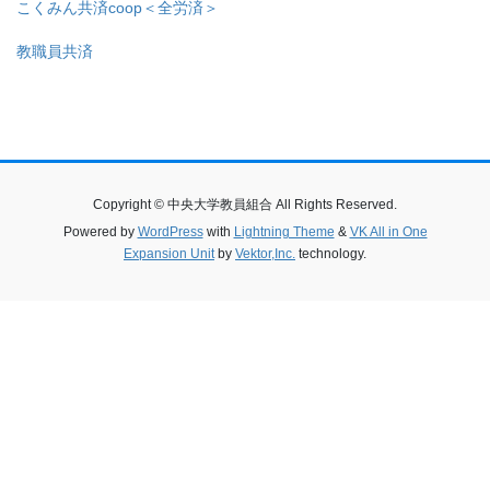
こくみん共済coop＜全労済＞
教職員共済
Copyright © 中央大学教員組合 All Rights Reserved.
Powered by
WordPress
with
Lightning Theme
&
VK All in One
Expansion Unit
by
Vektor,Inc.
technology.