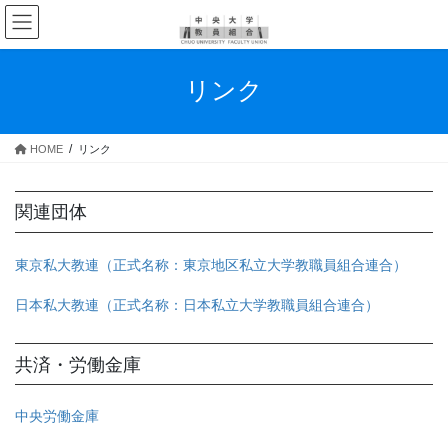
コ
ナ
ン
ビ
テ
ゲ
ン
ー
リンク
ツ
シ
へ
ョ
ス
ン
HOME
リンク
キ
に
ッ
移
プ
動
関連団体
東京私大教連（正式名称：東京地区私立大学教職員組合連合）
日本私大教連（正式名称：日本私立大学教職員組合連合）
共済・労働金庫
中央労働金庫