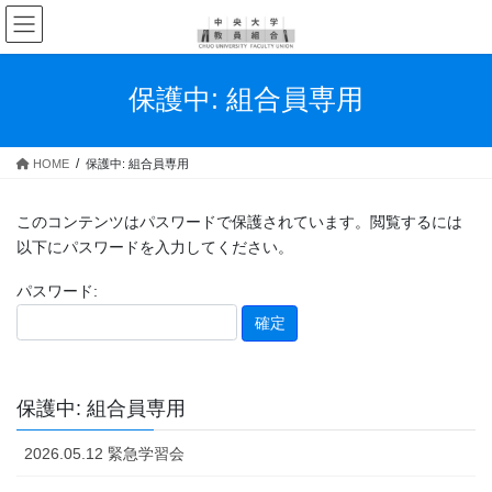
コ
ナ
ン
ビ
テ
ゲ
ン
ー
保護中: 組合員専用
ツ
シ
へ
ョ
ス
ン
HOME
保護中: 組合員専用
キ
に
ッ
移
プ
動
このコンテンツはパスワードで保護されています。閲覧するには
以下にパスワードを入力してください。
パスワード:
保護中: 組合員専用
2026.05.12 緊急学習会