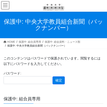
コ
ナ
ン
ビ
テ
ゲ
ン
ー
保護中: 中央大学教員組合新聞（バッ
ツ
シ
クナンバー）
へ
ョ
ス
ン
キ
に
HOME
保護中: 組合員専用
保護中: 総会資料・ニュース類
ッ
移
保護中: 中央大学教員組合新聞（バックナンバー）
プ
動
このコンテンツはパスワードで保護されています。閲覧するには
以下にパスワードを入力してください。
パスワード:
保護中: 組合員専用