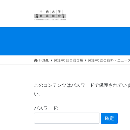
コ
ナ
ン
ビ
テ
ゲ
ン
ー
ツ
シ
へ
ョ
ス
ン
キ
に
ッ
移
HOME
保護中: 組合員専用
保護中: 総会資料・ニュー
プ
動
このコンテンツはパスワードで保護されてい
い。
パスワード: