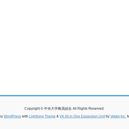
Copyright © 中央大学教員組合 All Rights Reserved.
by
WordPress
with
Lightning Theme
&
VK All in One Expansion Unit
by
Vektor,Inc.
t