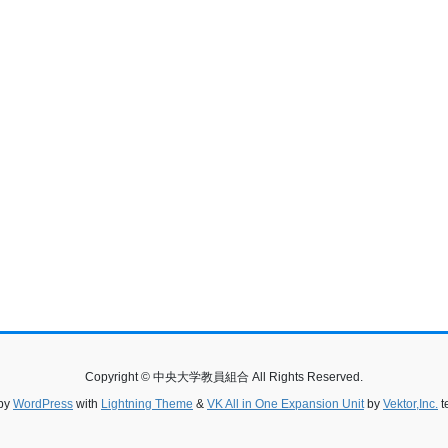
Copyright © 中央大学教員組合 All Rights Reserved.
by
WordPress
with
Lightning Theme
&
VK All in One Expansion Unit
by
Vektor,Inc.
t