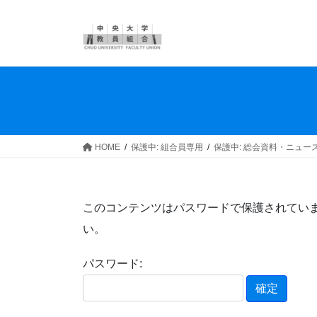
コ
ナ
ン
ビ
テ
ゲ
ン
ー
ツ
シ
へ
ョ
ス
ン
キ
に
ッ
移
HOME
保護中: 組合員専用
保護中: 総会資料・ニュー
プ
動
このコンテンツはパスワードで保護されてい
い。
パスワード: