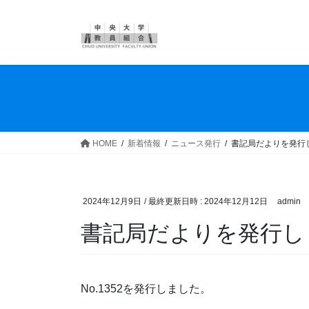
コ
ナ
ン
ビ
テ
ゲ
ン
ー
ツ
シ
へ
ョ
ス
ン
キ
に
ッ
移
HOME
新着情報
ニュース発行
書記局だよりを発行
プ
動
2024年12月9日
/ 最終更新日時 :
2024年12月12日
admin
書記局だよりを発行し
No.1352を発行しました。