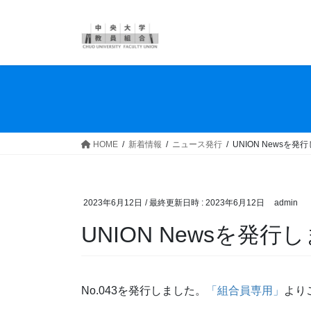
コ
ナ
ン
ビ
テ
ゲ
ン
ー
ツ
シ
へ
ョ
ス
ン
キ
に
ッ
移
HOME
新着情報
ニュース発行
UNION Newsを発
プ
動
2023年6月12日
/ 最終更新日時 :
2023年6月12日
admin
UNION Newsを発行
No.043を発行しました。
「組合員専用」
より