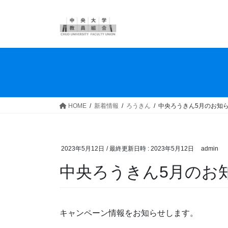
コ
ナ
ン
ビ
テ
ゲ
ン
ー
ツ
シ
へ
ョ
ス
ン
キ
に
ッ
移
HOME
新着情報
ろうきん
中央ろうきん5月のお知
プ
動
2023年5月12日
/ 最終更新日時 :
2023年5月12日
admin
中央ろうきん5月のお
キャンペーン情報をお知らせします。