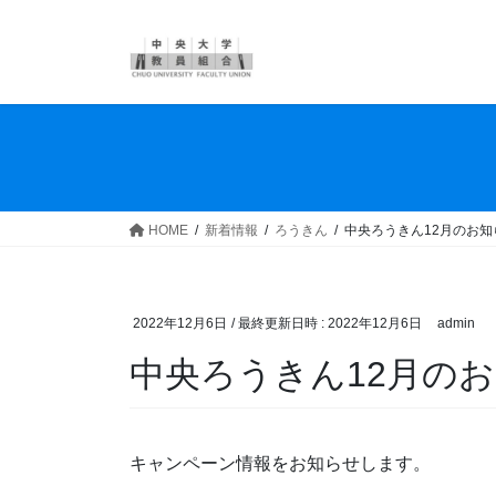
コ
ナ
ン
ビ
テ
ゲ
ン
ー
ツ
シ
へ
ョ
ス
ン
キ
に
ッ
移
HOME
新着情報
ろうきん
中央ろうきん12月のお知
プ
動
2022年12月6日
/ 最終更新日時 :
2022年12月6日
admin
中央ろうきん12月の
キャンペーン情報をお知らせします。