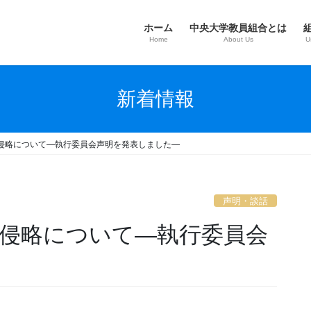
ホーム
中央大学教員組合とは
Home
About Us
U
新着情報
侵略について―執行委員会声明を発表しました―
声明・談話
侵略について―執行委員会