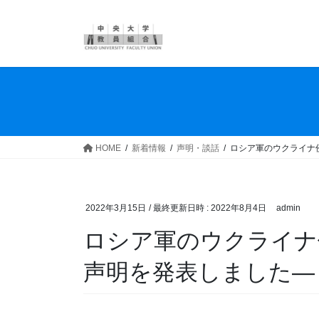
コ
ナ
ン
ビ
テ
ゲ
ン
ー
ツ
シ
へ
ョ
ス
ン
キ
に
ッ
移
HOME
新着情報
声明・談話
ロシア軍のウクライナ
プ
動
2022年3月15日
/ 最終更新日時 :
2022年8月4日
admin
ロシア軍のウクライナ
声明を発表しました―